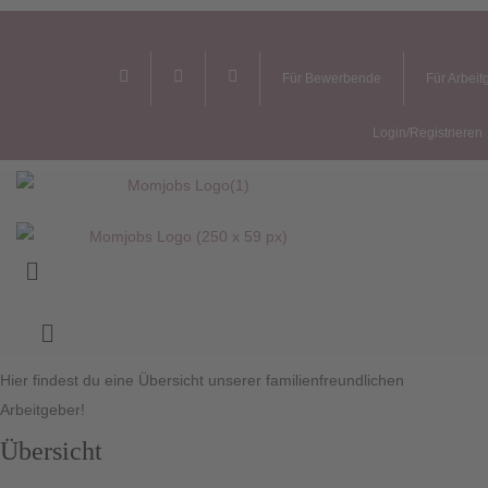
Instagram
Linkedin
Youtube
Für Bewerbende
Für Arbei
Instagram
LinkedIn
Youtube
Login/Registrieren
Menü
Hier findest du eine Übersicht unserer familienfreundlichen
Arbeitgeber!
Übersicht