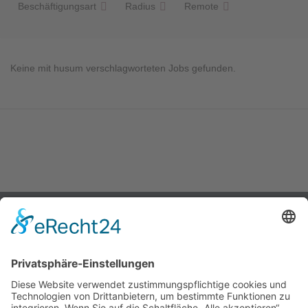
Beschäftigungsart
Radius
Remote
Keine mit husum verschlagworteten Jobs gefunden.
Über uns
Magazin
Kontakt