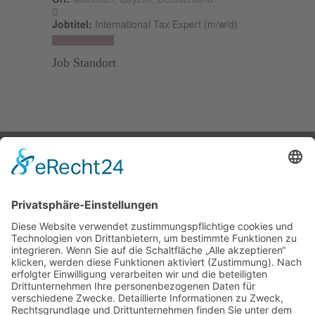
Jobtitel:
International Tax Expert (m/w/d)
Jetzt bewerben!
Job Standort
Über uns
Magazin
Kontakt
Datenschutz
Impressum