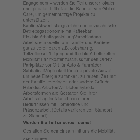
Engagement – werden Sie Teil unserer lokalen
und globalen Initiativen im Rahmen von Global
Care, um gemeinnützige Projekte zu
unterstützen.
KantineAbwechslungsreiche und bezuschusste
Betriebsgastronomie mit Kaffeebar
Flexible ArbeitsgestaltungVerschiedene
Arbeitszeitmodelle, um Familie und Karriere
gut zu vereinbaren z.B. Jobsharing,
Teilzeitbeschäftigung und flexible Arbeitszeiten.
Mobilität Fahrtkostenzuschuss für den ÖPNV,
Parkplätze vor Ort für Auto & Fahrräder
SabbaticalMöglichkeit für eine private Auszeit,
um neue Energie zu tanken, zu reisen, Zeit mit
der Familie verbringen oder andere Gründe.
Hybrides ArbeitenWir bieten hybride
Arbeitsformen an: Gestalten Sie Ihren
Arbeitsalltag indiviudell nach Ihren
Bedürfnissen mit Homeoffice und
Präsenzarbeit (Details variieren von Standort
zu Standort).
Werden Sie Teil unseres Teams!
Gestalten Sie gemeinsam mit uns die Mobilität
der Zukunft!