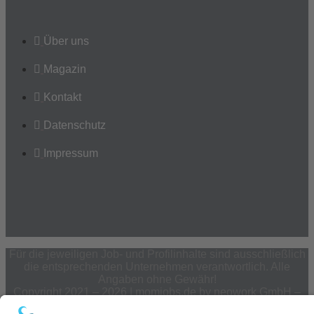
Über uns
Magazin
Kontakt
Datenschutz
Impressum
Für die jeweiligen Job- und Profilinhalte sind ausschließlich
die entsprechenden Unternehmen verantwortlich. Alle
Angaben ohne Gewähr!
Copyright 2021 – 2026 | momjobs.de by neowork GmbH –
Personalmarketing & Employer Branding für