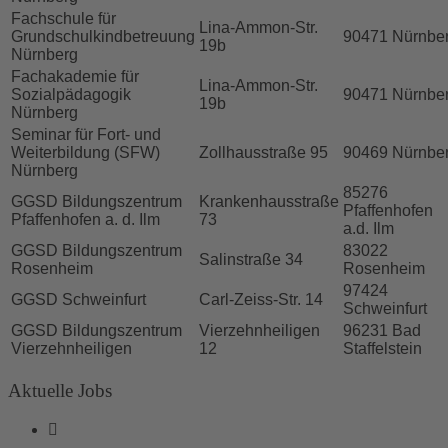
Fachschule für
Lina-Ammon-Str.
Grundschulkindbetreuung
90471 Nürnbe
19b
Nürnberg
Fachakademie für
Lina-Ammon-Str.
Sozialpädagogik
90471 Nürnbe
19b
Nürnberg
Seminar für Fort- und
Weiterbildung (SFW)
Zollhausstraße 95
90469 Nürnbe
Nürnberg
85276
GGSD Bildungszentrum
Krankenhausstraße
Pfaffenhofen
Pfaffenhofen a. d. Ilm
73
a.d. Ilm
GGSD Bildungszentrum
83022
Salinstraße 34
Rosenheim
Rosenheim
97424
GGSD Schweinfurt
Carl-Zeiss-Str. 14
Schweinfurt
GGSD Bildungszentrum
Vierzehnheiligen
96231 Bad
Vierzehnheiligen
12
Staffelstein
Aktuelle Jobs