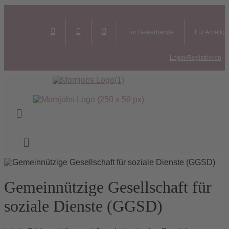
Instagram
Linkedin
Youtube
Für Bewerbende
Für Arbeitg
Instagram
LinkedIn
Youtube
Login/Registrieren
Menü
Gemeinnützige Gesellschaft für
soziale Dienste (GGSD)