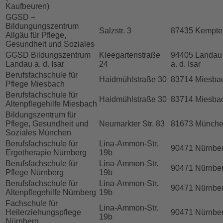
Kaufbeuren)
GGSD –
Bildungungszentrum
Salzstr. 3
87435 Kempte
Allgäu für Pflege,
Gesundheit und Soziales
GGSD Bildungszentrum
Kleegartenstraße
94405 Landau
Landau a. d. Isar
24
a. d. Isar
Berufsfachschule für
Haidmühlstraße 30
83714 Miesba
Pflege Miesbach
Berufsfachschule für
Haidmühlstraße 30
83714 Miesba
Altenpflegehilfe Miesbach
Bildungszentrum für
Pflege, Gesundheit und
Neumarkter Str. 83
81673 Münch
Soziales München
Berufsfachschule für
Lina-Ammon-Str.
90471 Nürnbe
Ergotherapie Nürnberg
19b
Berufsfachschule für
Lina-Ammon-Str.
90471 Nürnbe
Pflege Nürnberg
19b
Berufsfachschule für
Lina-Ammon-Str.
90471 Nürnbe
Altenpflegehilfe Nürnberg
19b
Fachschule für
Lina-Ammon-Str.
Heilerziehungspflege
90471 Nürnbe
19b
Nürnberg